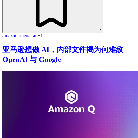
0
amazon
openai
ai
+1
亚马逊想做 AI，内部文件揭为何难敌
OpenAI 与 Google