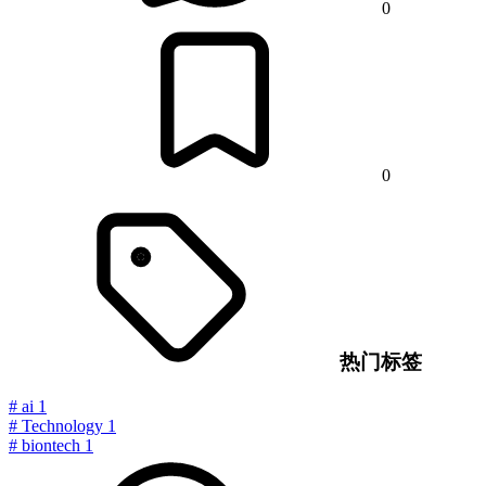
0
0
热门标签
#
ai
1
#
Technology
1
#
biontech
1