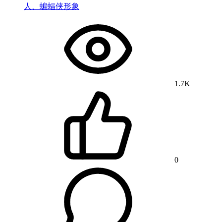
人、蝙蝠侠形象
1.7K
0