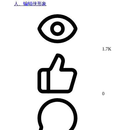
人、蝙蝠侠形象
1.7K
0