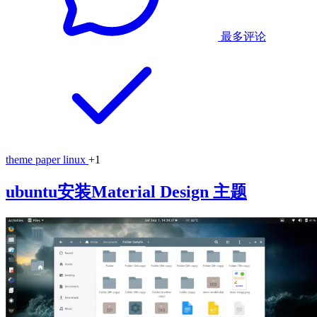
最多评论
theme
paper
linux
+1
ubuntu安装Material Design 主题