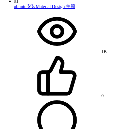
01
ubuntu安装Material Design 主题
1K
0