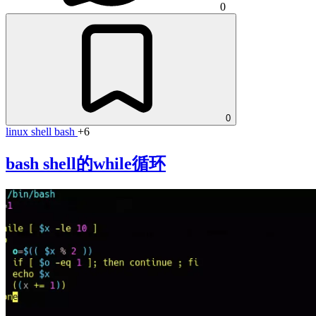
0
0
linux
shell
bash
+6
bash shell的while循环