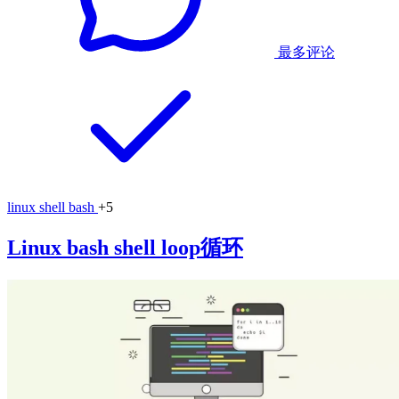
最多评论
linux
shell
bash
+5
Linux bash shell loop循环