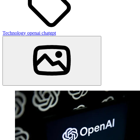
Technology
openai
chatgpt