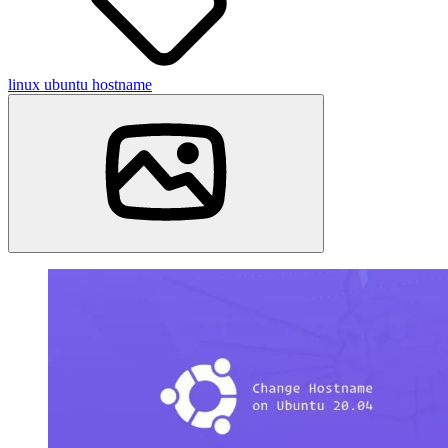
linux
ubuntu
hostname