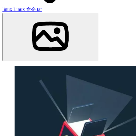
linux
Linux 命令
tar