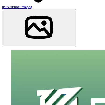
linux
ubuntu
ffmpeg