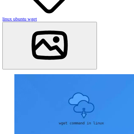
linux
ubuntu
wget