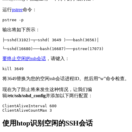
运行
pstree
命令：
pstree -p
输出将如下所示：
├─sshd(3102)─┬─sshd( 3649 )───bash(3656)│ 

└─sshd(16680)───bash(16687)───pstree(17073)
要终止空闲的ssh会话
，请键入：
kill 3649
将3649替换为您的空闲ssh会话进程ID。然后用“w”命令检查。
现在为了防止将来发生这种情况，让我们编
辑
/etc/ssh/sshd_config
并添加以下两行配置：
ClientAliveInterval 600

ClientAliveCountMax 3
使用htop识别空闲的SSH会话