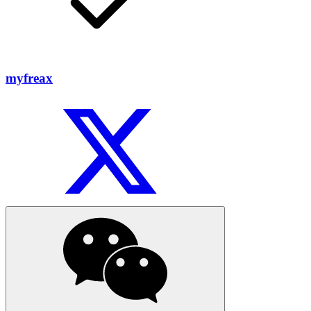
myfreax