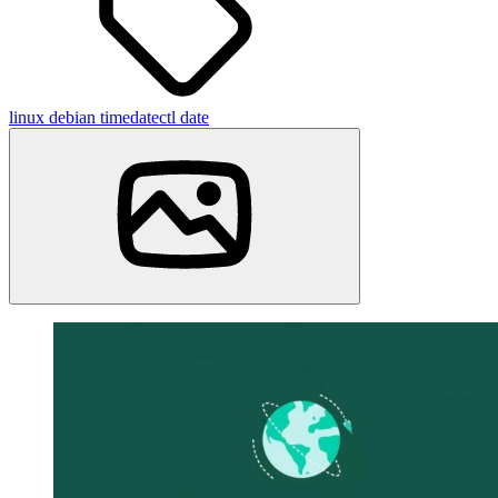
linux
debian
timedatectl
date