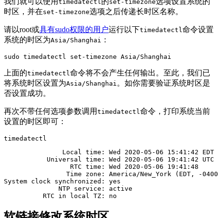
我们就可以使用
的
选项设置系统的
timedatectl
set-timezone
时区，并在
选项之后传递长时区名称。
set-timezone
请以root或
具有sudo权限的用户
运行以下
命令设置
timedatectl
系统的时区为
：
Asia/Shanghai
sudo timedatectl set-timezone Asia/Shanghai
上面的
命令将不会产生任何输出。至此，我们已
timedatectl
将系统时区设置为
。如你需要验证系统时区是
Asia/Shanghai
否设置成功。
再次不带任何选项参数调用
命令，打印系统当前
timedatectl
设置的时区即可：
timedatectl
               Local time: Wed 2020-05-06 15:41:42 EDT 
           Universal time: Wed 2020-05-06 19:41:42 UTC 
                 RTC time: Wed 2020-05-06 19:41:48     
                Time zone: America/New_York (EDT, -0400
System clock synchronized: yes                         

              NTP service: active                      

软链接修改系统时区