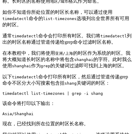
称。长时区的名称使用
格式作为命名。
地区/城市
如你不知道你所处位置的时区长名称，可以通过使用
命令的
选项列出全世界所有可用
timedatectl
list-timezones
的时区。
通常
命令会打印所有时区。我们将
列
timedatectl
timedatectl
出的时区名称通过管道传递给grep命令过滤时区名称。
在本教程中，我们将使用
的时区作为系统的时区。我
亚洲/上海
将大概知道长时区的名称中将包含
的字符。此时我么
shanghai
使用
作为
的关键词过滤即可找到上海的时区。
shanghai
grep
以下
命令打印所有时区，然后通过管道传递grep
timedatectl
命令不区分大小写搜索包含括
关键词的时区：
shang
timedatectl list-timezones | grep -i shang
该命令将打印以下输出：
Asia/Shanghai
现在，已经找到所在位置的时区长名称。