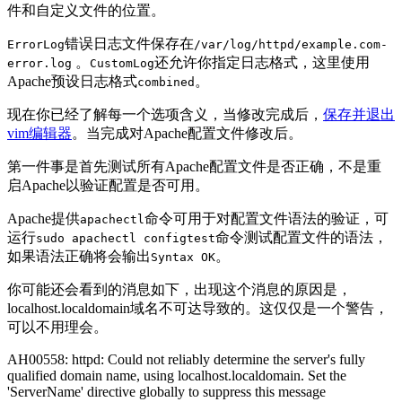
件和自定义文件的位置。
错误日志文件保存在
ErrorLog
/var/log/httpd/example.com-
。
还允许你指定日志格式，这里使用
error.log
CustomLog
Apache预设日志格式
。
combined
现在你已经了解每一个选项含义，当修改完成后，
保存并退出
vim编辑器
。当完成对Apache配置文件修改后。
第一件事是首先测试所有Apache配置文件是否正确，不是重
启Apache以验证配置是否可用。
Apache提供
命令可用于对配置文件语法的验证，可
apachectl
运行
命令测试配置文件的语法，
sudo apachectl configtest
如果语法正确将会输出
。
Syntax OK
你可能还会看到的消息如下，出现这个消息的原因是，
localhost.localdomain域名不可达导致的。这仅仅是一个警告，
可以不用理会。
AH00558: httpd: Could not reliably determine the server's fully
qualified domain name, using localhost.localdomain. Set the
'ServerName' directive globally to suppress this message