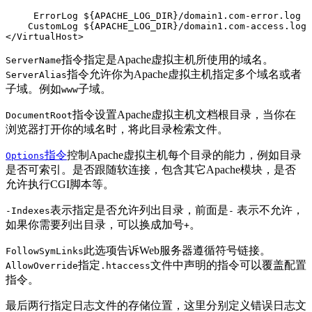
     ErrorLog ${APACHE_LOG_DIR}/domain1.com-error.log

    CustomLog ${APACHE_LOG_DIR}/domain1.com-access.log 
指令指定是Apache虚拟主机所使用的域名。
ServerName
指令允许你为Apache虚拟主机指定多个域名或者
ServerAlias
子域。例如
子域。
www
指令设置Apache虚拟主机文档根目录，当你在
DocumentRoot
浏览器打开你的域名时，将此目录检索文件。
指令
控制Apache虚拟主机每个目录的能力，例如目录
Options
是否可索引。是否跟随软连接，包含其它Apache模块，是否
允许执行CGI脚本等。
表示指定是否允许列出目录，前面是
表示不允许，
-Indexes
-
如果你需要列出目录，可以换成加号
。
+
此选项告诉Web服务器遵循符号链接。
FollowSymLinks
指定
文件中声明的指令可以覆盖配置
AllowOverride
.htaccess
指令。
最后两行指定日志文件的存储位置，这里分别定义错误日志文