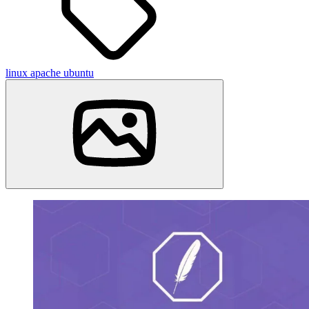
linux
apache
ubuntu