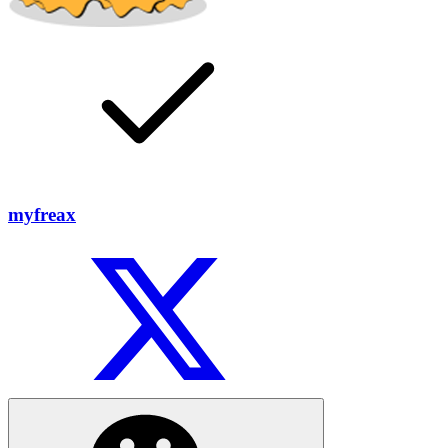
myfreax