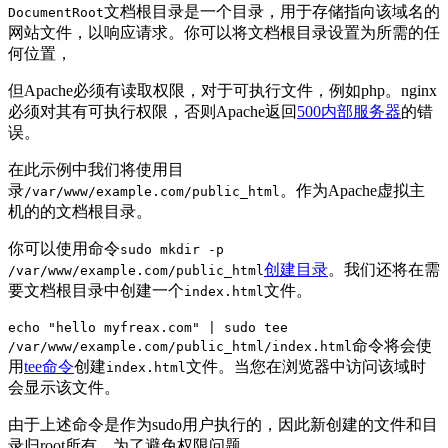
文档根目录是一个目录，用于存储指向该域名的
DocumentRoot
网站文件，以响应请求。你可以将文档根目录设置为所需的任
何位置，
但Apache必须有读取权限，对于可执行文件，例如php。nginx
必须对其有可执行权限，否则Apache返回
500内部服务器
的错
误。
在此示例中我们将使用目
录
。作为Apache虚拟主
/var/www/example.com/public_html
机的的文档根目录。
你可以使用命令
sudo mkdir -p
创建目录
。我们还将在需
/var/www/example.com/public_html
要文档根目录中创建一个
文件。
index.html
echo "hello myfreax.com" | sudo tee
命令将会使
/var/www/example.com/public_html/index.html
用
tee命令
创建
文件。当您在浏览器中访问该域时
index.html
会显示该文件。
由于上述命令是作为sudo用户执行的，因此新创建的文件和目
录归root所有。为了避免权限问题。