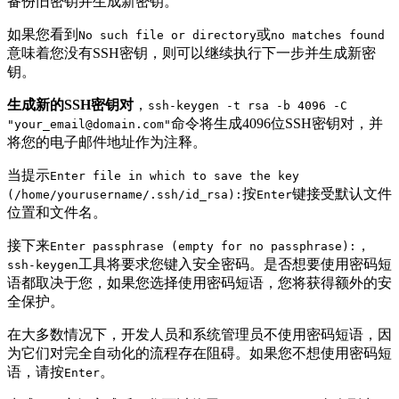
备份旧密钥并生成新密钥。
如果您看到
或
No such file or directory
no matches found
意味着您没有SSH密钥，则可以继续执行下一步并生成新密
钥。
生成新的SSH密钥对
，
ssh-keygen -t rsa -b 4096 -C
命令将生成4096位SSH密钥对，并
"
your_email@domain.com
"
将您的电子邮件地址作为注释。
当提示
Enter file in which to save the key
按
键接受默认文件
(/home/yourusername/.ssh/id_rsa):
Enter
位置和文件名。
接下来
，
Enter passphrase (empty for no passphrase):
工具将要求您键入安全密码。是否想要使用密码短
ssh-keygen
语都取决于您，如果您选择使用密码短语，您将获得额外的安
全保护。
在大多数情况下，开发人员和系统管理员不使用密码短语，因
为它们对完全自动化的流程存在阻碍。如果您不想使用密码短
语，请按
。
Enter