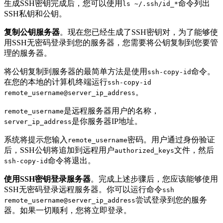
生成SSH密钥完成后，您可以使用
命令列出
ls ~/.ssh/id_*
SSH私钥和公钥。
复制公钥服务器
。现在您已经生成了SSH密钥对，为了能够使
用SSH无密码登录到您的服务器，您需要将公钥复制到您要管
理的服务器。
将公钥复制到服务器的最简单方法是使用
命令。
ssh-copy-id
在您的本地的计算机终端运行
ssh-copy-id
。
remote_username@server_ip_address
是远程服务器用户的名称，
remote_username
是你服务器IP地址。
server_ip_address
系统将提示您输入
密码。用户通过身份验证
remote_username
后，SSH公钥将追加到远程用户
文件，然后
authorized_keys
命令将退出。
ssh-copy-id
使用SSH密钥登录服务器
。完成上述步骤后，您应该能够使用
SSH无密码登录远程服务器。你可以运行命令
ssh
尝试登录到您的服务
remote_username@server_ip_address
器。如果一切顺利，您将立即登录。