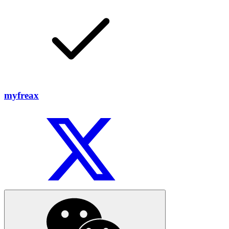
myfreax