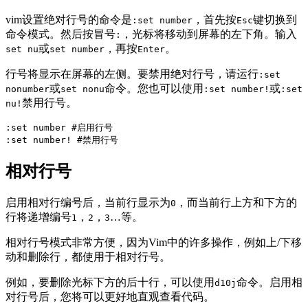
vim设置绝对行号的命令是
，首先按
键切换到
:set number
Esc
命令模式。然后按冒号
，光标将移动到屏幕的左下角。输入
:
或
，再按
。
set nu
set number
Enter
行号将显示在屏幕的左侧。要禁用绝对行号，请运行
:set
或
命令。您也可以使用
或
nonumber
set nonu
:set number!
:set
禁用行号。
nu!
:set number #启用行号

:set number! #禁用行号
相对行号
启用相对行编号后，当前行显示为
，而当前行上方和下方的
0
行将递增编号
，
，
…等。
1
2
3
相对行号模式非常方便，因为Vim中的许多操作，例如上/下移
动和删除行，都使用于相对行号。
例如，要删除光标下方的后十行，可以使用
命令。启用相
d10j
对行号后，您将可以更好地直观查看代码。