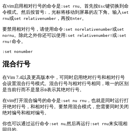
在vim启用相对行号的命令是
。首先按
键切换到命
:set rnu
Esc
令模式。然后按冒号
，光标将移动到屏幕的左下角。输入
:
set
或
，再按
。
rnu
set relativenumber
Enter
要禁用相对行号，请使用命令
或
:set norelativenumber
set
。除此之外你还可以使用
或
nornu
:set relativenumber!
:set
命令。
rnu!
:set nonumber
混合行号
在Vim 7.4以及更高版本中，可同时启用绝对行号和相对行号
会设置混合行号模式。混合行号与相对行号相同，唯一的区别
是当前行而不是显示
表示其绝对行号。
0
在vim打开混合编号的命令是
，也就是同时运行打
:set nu rnu
开绝对行号，和相对行号。要禁用混合模式，您需要同时关闭
绝对编号和相对编号。
你也可以通过运行命令
,然后再运行
来实现相
:set nu
:set rnu
同目的。