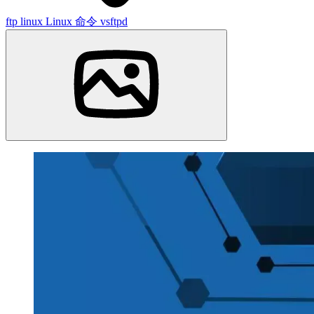
ftp
linux
Linux 命令
vsftpd