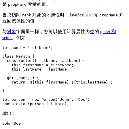
是
变量的值。
propName
当您访问
对象的
属性时，JavaScript 计算
并
rank
c
propName
返回该属性的值。
与
对象
字面量一样，您可以使用计算属性为
类
的
getter 和
setter
。例如：
let name = 'fullName';

class Person {

  constructor(firstName, lastName) {

    this.firstName = firstName;

    this.lastName = lastName;

  }

  get [name]() {

    return `${this.firstName} ${this.lastName}`;

  }

}

let person = new Person('John', 'Doe');

console.log(person.fullName);
输出：
John Doe