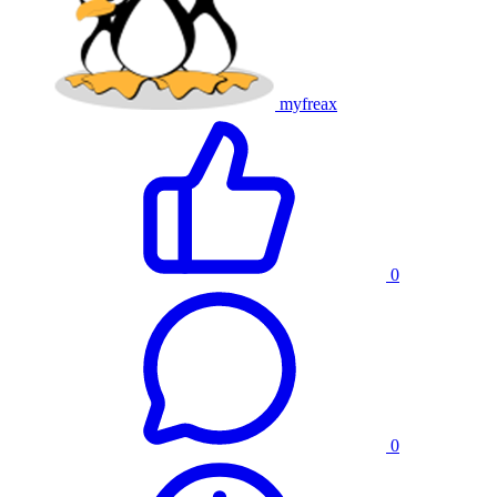
myfreax
0
0