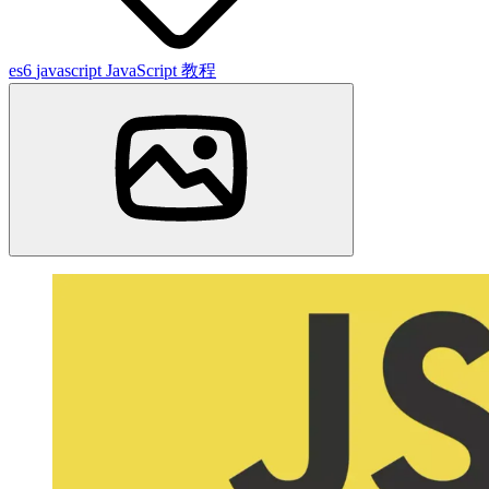
es6
javascript
JavaScript 教程