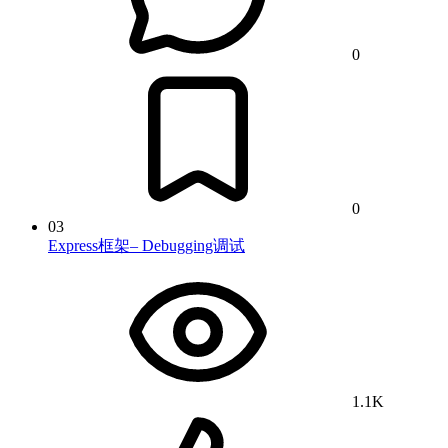
0
0
03
Express框架– Debugging调试
1.1K