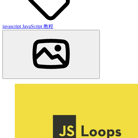
javascript
JavaScript 教程