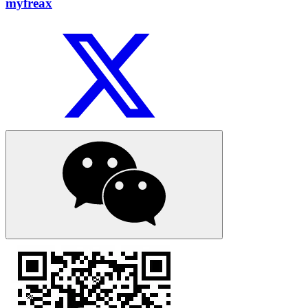
myfreax