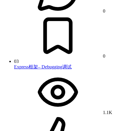
0
0
03
Express框架– Debugging调试
1.1K