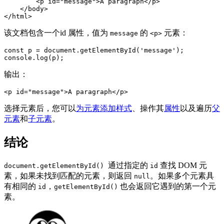
        <p id="message">A paragraph</p>

    </body>

</html>
该文档包含一个id 属性，值为
的
元素：
message
<p>
const p = document.getElementById('message');

console.log(p);
输出：
<p id="message">A paragraph</p>
选择元素后，您可以
为元素添加样式
、操作其
属性
以及遍历
父
元素
和
子元素
。
结论
通过指定的
查找 DOM 元
document.getElementById()
id
素，如果未找到匹配的元素，则返回
。如果多个元素具
null
有相同的
，
也会返回它遇到的第一个元
id
getElementById()
素。