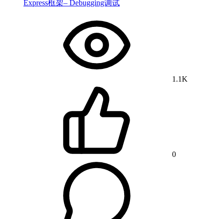
Express框架– Debugging调试
1.1K
0