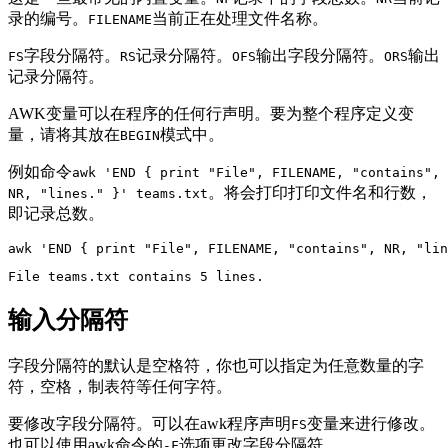
录的编号。
当前正在处理文件名称。
FILENAME
字段分隔符。
记录分隔符。
输出字段分隔符。
输出
FS
RS
OFS
ORS
记录分隔符。
AWK变量可以在程序的任何行声明。要为整个程序定义变
量，请将其放在
模式中。
BEGIN
例如命令
awk 'END { print "File", FILENAME, "contains",
。将会打印打印文件名和行数，
NR, "lines." }' teams.txt
即记录总数。
awk 'END { print "File", FILENAME, "contains", NR, "lin
输入分隔符
字段分隔符的默认是空格符，你也可以指定为任意数量的字
符，空格，制表符等任何字符。
要修改字段分隔符。可以在awk程序声明
变量来进行修改。
FS
也可以使用awk命令的
选项更改字段分隔符。
-F