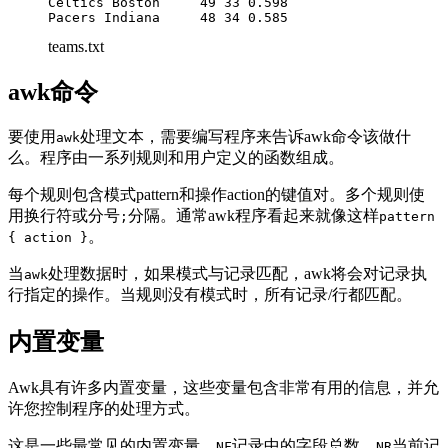
Celtics Boston     49 33 0.598

teams.txt
awk命令
要使用
处理文本，需要编写程序来告诉awk命令该做什
awk
么。程序由一系列规则和用户定义的函数组成。
每个规则包含模式pattern和操作action的键值对。多个规则使
用换行符或分号
分隔。通常awk程序看起来就像这样
;
pattern
。
{ action }
当
处理数据时，如果模式与记录匹配，awk将会对记录执
awk
行指定的操作。当规则没有模式时，所有记录/行都匹配。
内置变量
Awk具有许多内置变量，这些变量包含非常有用的信息，并允
许您控制程序的处理方式。
这是一些最常见的内置变量。
记录中的字段总数。
当前记
NF
NR