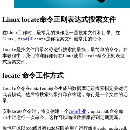
Linux locate命令正则表达式搜索文件
在Linux工作时，最常见的操作之一是搜索文件和目录。在
Linux，
和
是你搜索文件最常用的命令。
find
locate
是按文件目录名称进行搜索的最快，最简单的命令。在
locate
本教程中，我们将详解如何在Linux使用
命令正则表达
locate
式搜索文件。
locate 命令工作方式
命令在
命令生成的数据库记录搜索指定关键词
locate
updatedb
或者模式。然后将搜索结果打印在终端，每行是一个文件的记
录。
安装locate命令时，将会创建一个
cron作业
，
命令每
updatedb
24小时运行一次命令。这样可以确保数据库得到定期更新。
你也可以以root或具有sudo权限的用户运行命令
sudo updatedb