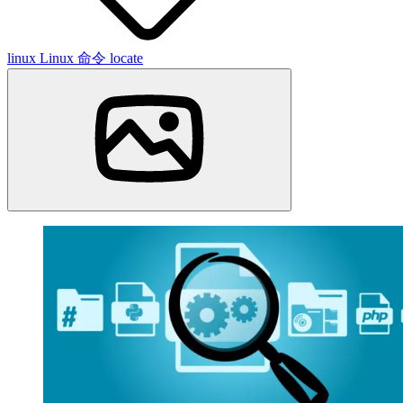
linux
Linux 命令
locate