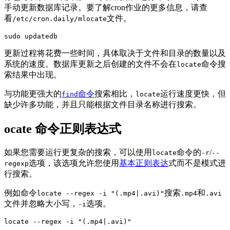
手动更新数据库记录。要了解cron作业的更多信息，请查
看
文件。
/etc/cron.daily/mlocate
sudo updatedb
更新过程将花费一些时间，具体取决于文件和目录的数量以及
系统的速度。数据库更新之后创建的文件不会在
命令搜
locate
索结果中出现。
与功能更强大的
命令
搜索相比，
运行速度更快，但
find
locate
缺少许多功能，并且只能根据文件目录名称进行搜索。
ocate 命令正则表达式
如果您需要运行更复杂的搜索，可以使用
命令的
/
locate
-r
--
选项，该选项允许您使用
基本正则表达
式而不是模式进
regexp
行搜索。
例如命令
搜索
和
locate --regex -i "(.mp4|.avi)"
.mp4
.avi
文件并忽略大小写，
选项。
-i
locate --regex -i "(.mp4|.avi)"