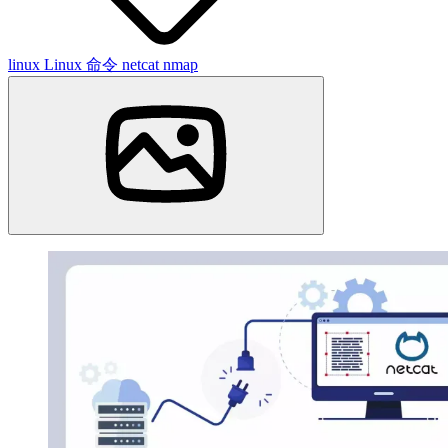
linux
Linux 命令
netcat
nmap