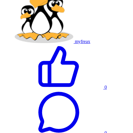
myfreax
0
0