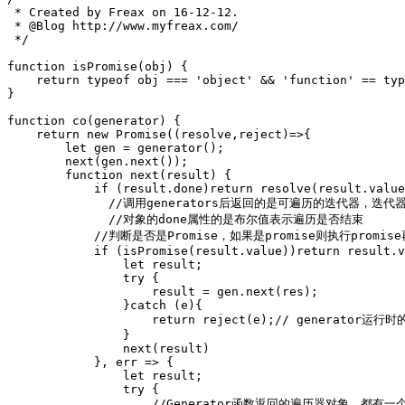
 * Created by Freax on 16-12-12.

 * @Blog http://www.myfreax.com/

 */

function isPromise(obj) {

    return typeof obj === 'object' && 'function' == typ
}

function co(generator) {

    return new Promise((resolve,reject)=>{

        let gen = generator();

        next(gen.next());

        function next(result) {

            if (result.done)return resolve(result.value
              //调用generators后返回的是可遍历的迭代器，迭代器
              //对象的done属性的是布尔值表示遍历是否结束

            //判断是否是Promise，如果是promise则执行promise
            if (isPromise(result.value))return result.v
                let result;

                try {

                    result = gen.next(res); 

                }catch (e){

                    return reject(e);// generat
                }

                next(result)

            }, err => {

                let result;

                try {

                    //Generator函数返回的遍历器对象，都有一个