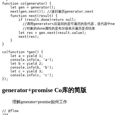
function co(generator) {

    let gen = generator();

    next(gen.next()); //递归遍历generator.next

    function next(result) {

        if (result.done)return null;

          //调用generators后返回的是可遍历的迭代器，迭代器中nex
          //对象的done属性的是布尔值表示遍历是否结束

        let res = gen.next(result.value);

        next(res);

    }

}

co(function *gen() {

    let a = yield 1;

    console.info(a, 'a');

    let b = yield 2;

    console.info(b, 'b');

    let c = yield 3;

    console.info(c, 'c');

generator+promise Co库的简版
理解generator+promise如何工作
// @flow

/**
