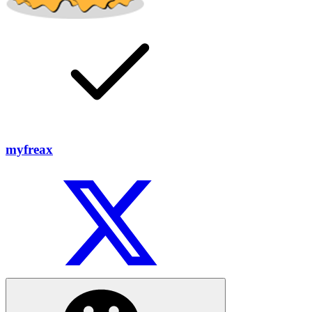
myfreax