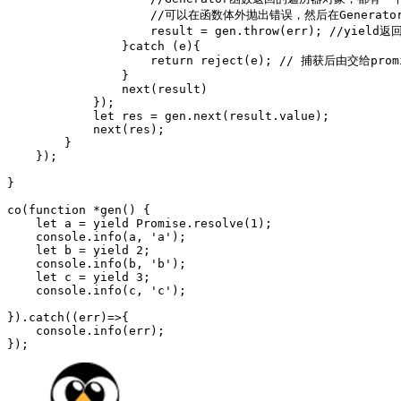
                    //可以在函数体外抛出错误，然后在Generat
                    result = gen.throw(err); //yie
                }catch (e){

                    return reject(e); // 捕获后由交给p
                }

                next(result)

            });

            let res = gen.next(result.value);

            next(res);

        }

    });

}

co(function *gen() {

    let a = yield Promise.resolve(1);

    console.info(a, 'a');

    let b = yield 2;

    console.info(b, 'b');

    let c = yield 3;

    console.info(c, 'c');

}).catch((err)=>{

    console.info(err);
