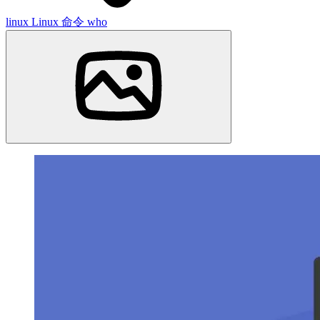
linux
Linux 命令
who