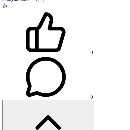
👍
0
0