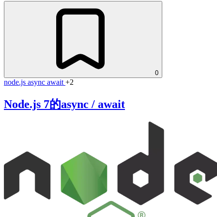
0
node.js
async
await
+2
Node.js 7的async / await