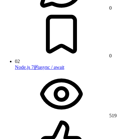
0
0
02
Node.js 7的async / await
519