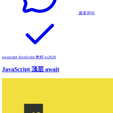
最多评论
javascript
JavaScript 教程
es2020
JavaScript 顶层 await