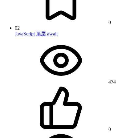
0
02
JavaScript 顶层 await
474
0