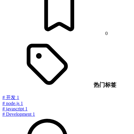
0
热门标签
#
开发
1
#
node.js
1
#
javascript
1
#
Development
1