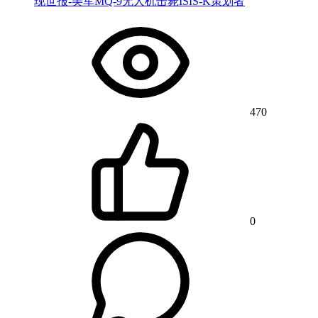
现世报-美军MQ-9无人机击毙ISIS-K策划者
470
0