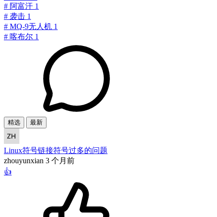
#
阿富汗
1
#
袭击
1
#
MQ-9无人机
1
#
喀布尔
1
精选
最新
Linux符号链接符号过多的问题
zhouyunxian
3 个月前
👍