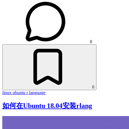
0
0
linux
ubuntu
r language
如何在Ubuntu 18.04安装rlang