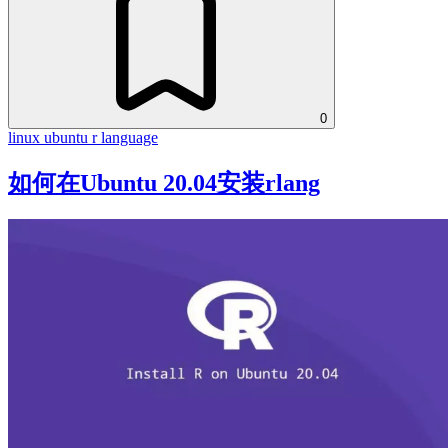
0
linux
ubuntu
r language
如何在Ubuntu 20.04安装rlang