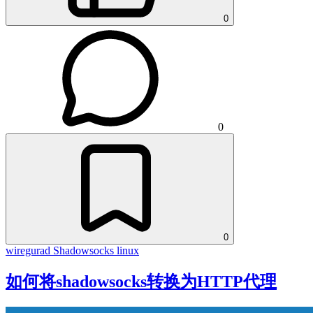
0
0
0
wiregurad
Shadowsocks
linux
如何将shadowsocks转换为HTTP代理