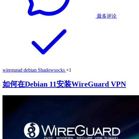
最多评论
wiregurad
debian
Shadowsocks
+1
如何在Debian 11安装WireGuard VPN