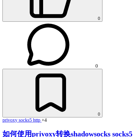
0
0
0
privoxy
socks5
http
+4
如何使用privoxy转换shadowsocks socks5