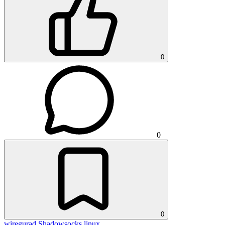
0
0
0
wiregurad
Shadowsocks
linux