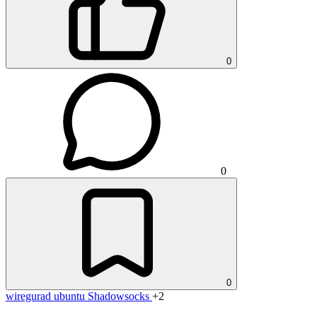
0
0
0
wiregurad
ubuntu
Shadowsocks
+2