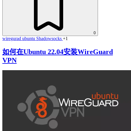
0
wiregurad
ubuntu
Shadowsocks
+1
如何在Ubuntu 22.04安装WireGuard
VPN