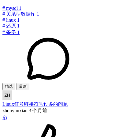
#
mysql
1
#
关系型数据库
1
#
linux
1
#
还原
1
#
备份
1
精选
最新
Linux符号链接符号过多的问题
zhouyunxian
3 个月前
👍