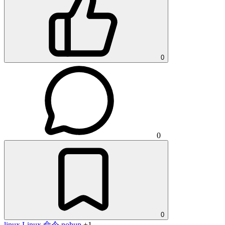
0
0
0
linux
Linux 命令
nohup
+1