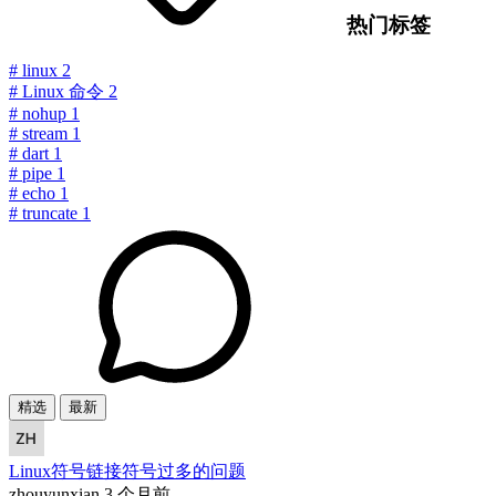
热门标签
#
linux
2
#
Linux 命令
2
#
nohup
1
#
stream
1
#
dart
1
#
pipe
1
#
echo
1
#
truncate
1
精选
最新
Linux符号链接符号过多的问题
zhouyunxian
3 个月前