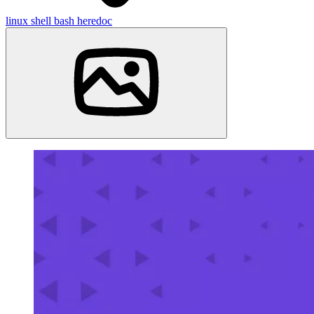
linux
shell
bash
heredoc