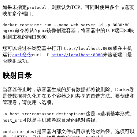
如果未指定
，则默认为TCP。可同时使用多个
选项
protocol
-p
映射多个端口。
docker container run --name web_server -d -p 8080:80
命令将从Nginx镜像创建容器，将容器中的TCP端口80映
nginx
射到主机的端口8080。
您可以通过在浏览器中打开
或在主机
http://localhost:8080
运行
命令
来验证端口是
curl
curl -I
http://localhost:8080
否映射成功。
映射目录
当容器停止时，该容器生成的所有数据都将被删除。Docker卷
是使数据持久化并在多个容器之间共享的首选方法。要创建和
管理卷，请使用
选项。
-v
这是
选项基本形式。
-v host_src:container_dest:options
-v
可以是主机或卷或目录的绝对路径。
host_src
是容器内部文件或目录的绝对路径。选项可以
container_dest