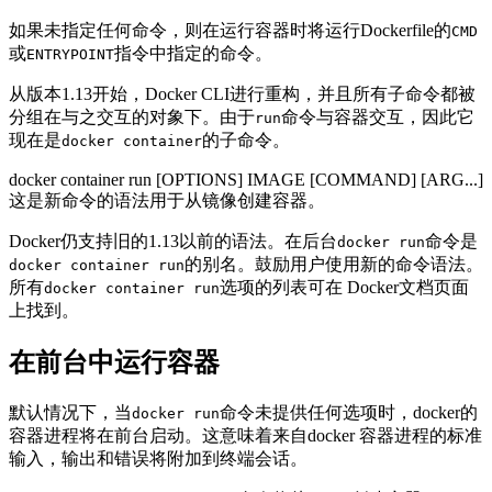
如果未指定任何命令，则在运行容器时将运行Dockerfile的
CMD
或
指令中指定的命令。
ENTRYPOINT
从版本1.13开始，Docker CLI进行重构，并且所有子命令都被
分组在与之交互的对象下。由于
命令与容器交互，因此它
run
现在是
的子命令。
docker container
docker container run [OPTIONS] IMAGE [COMMAND] [ARG...]
这是新命令的语法用于从镜像创建容器。
Docker仍支持旧的1.13以前的语法。在后台
命令是
docker run
的别名。鼓励用户使用新的命令语法。
docker container run
所有
选项的列表可在 Docker文档页面
docker container run
上找到。
在前台中运行容器
默认情况下，当
命令未提供任何选项时，docker的
docker run
容器进程将在前台启动。这意味着来自docker 容器进程的标准
输入，输出和错误将附加到终端会话。