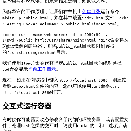
是
读写和
只读。如果未指定选项，则默认为
。
rw
ro
rw
为解释它的工作原理，让我们在主机上
创建目录
运行命令
，并在其中放置
文件，
mkdir -p public_html
index.html
echo
。
"Testing Docker Volumes" > public_html/index.html
docker run --name web_server -d -p 8080:80 -v
命令将从
$(pwd)/public_html:/usr/share/nginx/html nginx
Nginx镜像创建容器，并将
目录映射到容器
public_html
的
目录。
/usr/share/nginx/html
我们使用
命令代替指定
目录的绝对路径，
$(pwd)
public_html
命令显示
当前工作目录
。
pwd
现在，如果在浏览器中键入
，则应该
http://localhost:8080
看到
文件的内容。您也可以使用
命令
index.html
curl
curl
打开。
http://localhost:8080
交互式运行容器
有时候你可能需要动态修改容器内部的环境变量，或者配置文
件，处理
之类的交互时，请使用docker的
和
选项启动
bash
-i
-t