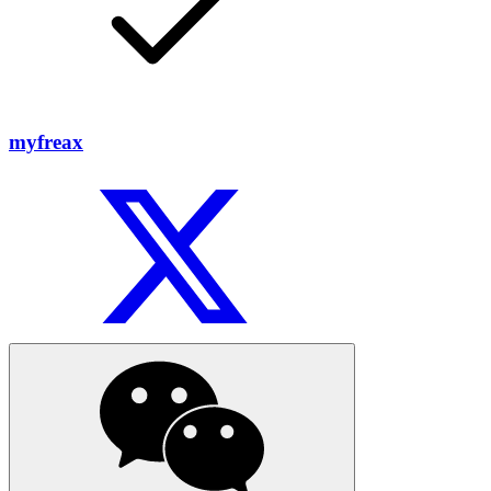
myfreax