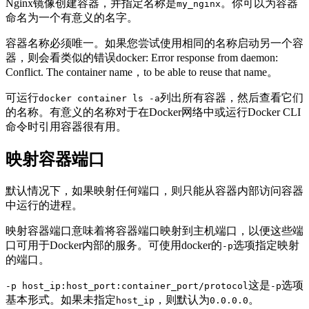
Nginx镜像创建容器，并指定名称是
。你可以为容器
my_nginx
命名为一个有意义的名字。
容器名称必须唯一。如果您尝试使用相同的名称启动另一个容
器，则会看类似的错误docker: Error response from daemon:
Conflict. The container name，to be able to reuse that name。
可运行
列出所有容器，然后查看它们
docker container ls -a
的名称。有意义的名称对于在Docker网络中或运行Docker CLI
命令时引用容器很有用。
映射容器端口
默认情况下，如果映射任何端口，则只能从容器内部访问容器
中运行的进程。
映射容器端口意味着将容器端口映射到主机端口，以便这些端
口可用于Docker内部的服务。可使用docker的
选项指定映射
-p
的端口。
这是
选项
-p host_ip:host_port:container_port/protocol
-p
基本形式。如果未指定
，则默认为
。
host_ip
0.0.0.0