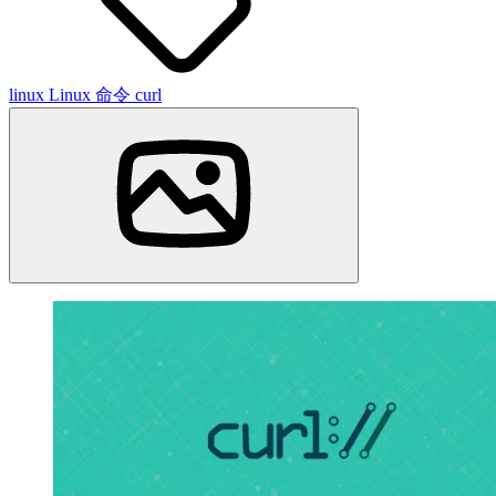
linux
Linux 命令
curl