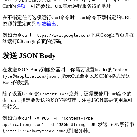
Curl的
选项
，可选参数。
表示远程服务器的地址。
URL
在不指定任何选项运行Curl命令时，curl命令下载指定的URL
资源并重定向到
标准输出
。
例如命令
下载Google首页并在
curl https://www.google.com/
终端打印Google首页的源码。
发送 JSON Body
在发送JSON Body到服务器时，你需要设置header的
Content-
为
，指示Curl命令以JSON的格式发送
Type
application/json
Body的数据。
除了设置header的
之外，还需要使用Curl命令的
Content-Type
-
/
指定要发送的JSON字符串，注意JSON需要使用单引
d
--data
号转义。
例如命令
curl -X POST -H "Content-Type:
发送JSON字符串
application/json" -d 'JSON String' URL
到服务器。
{"email":"web@myfreax.com"}