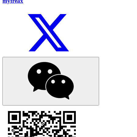
myfreax