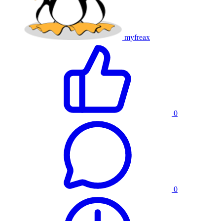
myfreax
0
0