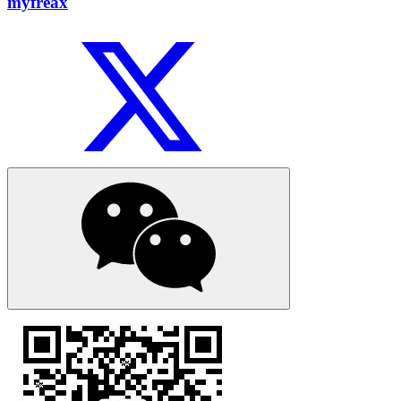
myfreax