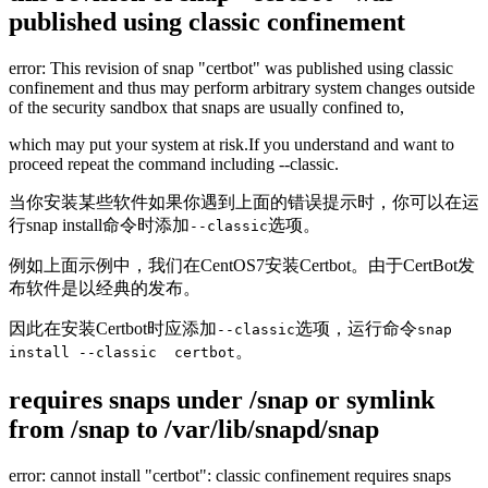
published using classic confinement
error: This revision of snap "certbot" was published using classic
confinement and thus may perform arbitrary system changes outside
of the security sandbox that snaps are usually confined to,
which may put your system at risk.If you understand and want to
proceed repeat the command including --classic.
当你安装某些软件如果你遇到上面的错误提示时，你可以在运
行snap install命令时添加
选项。
--classic
例如上面示例中，我们在CentOS7安装Certbot。由于CertBot发
布软件是以经典的发布。
因此在安装Certbot时应添加
选项，运行命令
--classic
snap
。
install --classic certbot
requires snaps under /snap or symlink
from /snap to /var/lib/snapd/snap
error: cannot install "certbot": classic confinement requires snaps