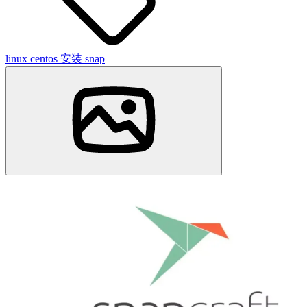
linux
centos
安装 snap