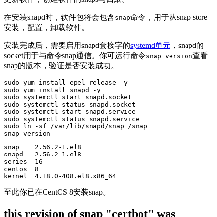
在安装snapd时，软件包将会包含
命令，用于从snap store
snap
安装，配置，卸载软件。
安装完成后，需要启用snapd套接字的
systemd单元
，snapd的
socket用于与命令snap通信。你可运行命令
查看
snap version
snap的版本，验证是否安装成功。
sudo yum install epel-release -y

sudo yum install snapd -y

sudo systemctl start snapd.socket

sudo systemctl status snapd.socket

sudo systemctl start snapd.service

sudo systemctl status snapd.service

sudo ln -sf /var/lib/snapd/snap /snap

snap version
snap    2.56.2-1.el8

snapd   2.56.2-1.el8

series  16

centos  8

至此你已在CentOS 8安装snap。
this revision of snap "certbot" was