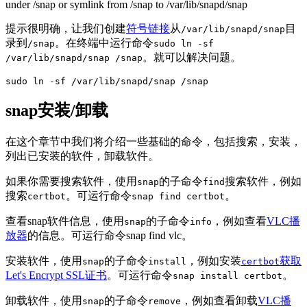
under /snap or symlink from /snap to /var/lib/snapd/snap
提示很明确，让我们创建
符号链接
从
目
/var/lib/snapd/snap
录到
。在终端中运行命令
/snap
sudo ln -sf
。就可以解决问题。
/var/lib/snapd/snap /snap
sudo ln -sf /var/lib/snapd/snap /snap
snap安装/卸载
在这个章节中我们将介绍一些基础的命令，包括搜索，安装，
列出已安装的软件，卸载软件。
如果你需要搜索软件，使用
的子命令
搜索软件，例如
snap
find
搜索
。可运行命令
。
certbot
snap find certbot
查看snap软件信息，使用
的子命令
，例如查看
VLC播
snap
info
放器
的信息。可运行命令snap find vlc。
安装软件，使用
的子命令
，例如安装
获取
snap
install
certbot
Let's Encrypt
SSL证书
。可运行命令
。
snap install certbot
卸载软件，使用
的子命令
，例如查看卸载
VLC播
snap
remove