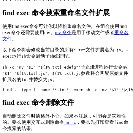
find exec 命令搜索重命名文件扩展
使用find exec命令可让你以轻松重命名文件。在组合使用find
exec命令还需要使用mv。
mv 命令
是用于移动文件或者
重命名
文件
。
以下命令将会修改当前目录的所有
文件扩展名为
。
*.txt
.js
-
运行
命令启动子shell进程。
exec
sh
子shell进程运行命令
sh -c 'mv "$1" "${1%.txt}.edefg"'
mv
。
参数将会匹配原始文件
"$1" "${1%.txt}.js"
${1%.txt}.js
扩展名的
并替换为
。
txt
js
find . -type f -name '*.txt' -exec sh -c 'mv "$1" "${1%
find exec 命令删除文件
自动删除文件时请格外小心。如果不注意，可能会是灾难性
的。要么使用交互式删除命令
，要么先打印查看
命
rm -i
find
令搜索的结果。