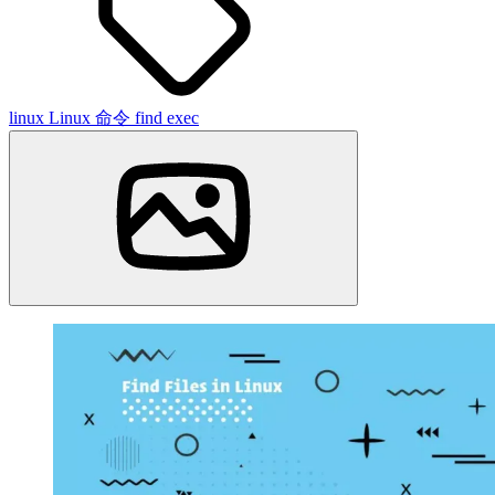
linux
Linux 命令
find
exec