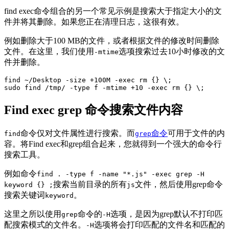
find exec命令组合的另一个常见示例是搜索大于指定大小的文
件并将其删除。如果您正在清理日志，这很有效。
例如删除大于100 MB的文件，或者根据文件的修改时间删除
文件。在这里，我们使用
选项搜索过去10小时修改的文
-mtime
件并删除。
find ~/Desktop -size +100M -exec rm {} \;

sudo find /tmp/ -type f -mtime +10 -exec rm {} \;
Find exec grep 命令搜索文件内容
命令仅对文件属性进行搜索。而
命令
可用于文件的内
find
grep
容。将Find exec和grep组合起来，您就得到一个强大的命令行
搜索工具。
例如命令
find . -type f -name "*.js" -exec grep -H
搜索当前目录的所有
文件，然后使用grep命令
keyword {} ;
js
搜索关键词
。
keyword
这里之所以使用
命令的
选项，是因为grep默认不打印匹
grep
-H
配搜索模式的文件名。
选项将会打印匹配的文件名和匹配的
-H