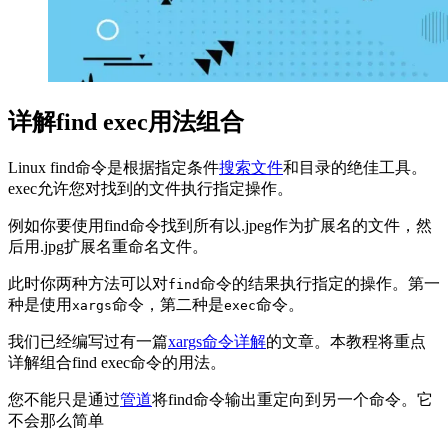
详解find exec用法组合
Linux find命令是根据指定条件
搜索文件
和目录的绝佳工具。
exec允许您对找到的文件执行指定操作。
例如你要使用find命令找到所有以.jpeg作为扩展名的文件，然
后用.jpg扩展名重命名文件。
此时你两种方法可以对
命令的结果执行指定的操作。第一
find
种是使用
命令，第二种是
命令。
xargs
exec
我们已经编写过有一篇
xargs命令详解
的文章。本教程将重点
详解组合find exec命令的用法。
您不能只是通过
管道
将find命令输出重定向到另一个命令。它
不会那么简单