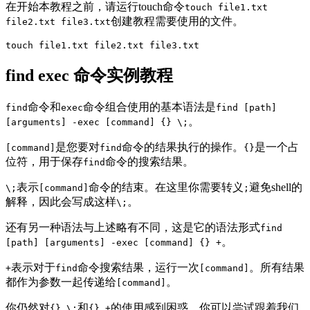
在开始本教程之前，请运行touch命令
touch file1.txt
创建教程需要使用的文件。
file2.txt file3.txt
touch file1.txt file2.txt file3.txt
find exec 命令实例教程
命令和
命令组合使用的基本语法是
find
exec
find [path]
。
[arguments] -exec [command] {} \;
是您要对
命令的结果执行的操作。
是一个占
[command]
find
{}
位符，用于保存
命令的搜索结果。
find
表示
命令的结束。在这里你需要转义
避免shell的
\;
[command]
;
解释，因此会写成这样
。
\;
还有另一种语法与上述略有不同，这是它的语法形式
find
。
[path] [arguments] -exec [command] {} +
表示对于
命令搜索结果，运行一次
。所有结果
+
find
[command]
都作为参数一起传递给
。
[command]
你仍然对
和
的使用感到困惑，你可以尝试跟着我们
{} \;
{} +