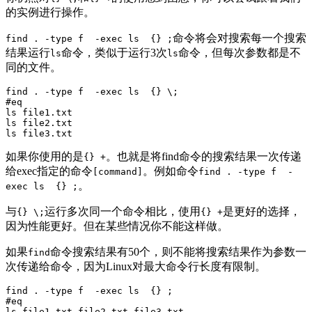
的实例进行操作。
命令将会对搜索每一个搜索
find . -type f -exec ls {} ;
结果运行
命令，类似于运行3次
命令，但每次参数都是不
ls
ls
同的文件。
find . -type f  -exec ls  {} \;

#eq

ls file1.txt

ls file2.txt

ls file3.txt
如果你使用的是
。也就是将find命令的搜索结果一次传递
{} +
给exec指定的命令
。例如命令
[command]
find . -type f -
。
exec ls {} ;
与
运行多次同一个命令相比，使用
是更好的选择，
{} \;
{} +
因为性能更好。但在某些情况你不能这样做。
如果
命令搜索结果有50个，则不能将搜索结果作为参数一
find
次传递给命令，因为Linux对最大命令行长度有限制。
find . -type f  -exec ls  {} ;

#eq

ls file1.txt file2.txt file3.txt