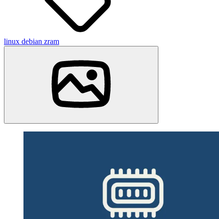
linux
debian
zram