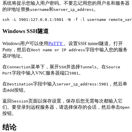
系统将提示您输入用户密码。不要忘记用您的用户名和服务器
的IP地址替换
和
。
username
server_ip_address
ssh -L 5901:127.0.0.1:5901 -N -f -l username remote_ser
Windows SSH隧道
Windows用户可以使用
PuTTY
。设置SSH tunnel隧道。打开
Putty，然后在
字段中输入您的服务
Host name or IP address
器IP地址。
在
菜单下，展开
并选择
。在
Connection
SSH
Tunnels
Source
字段中输入VNC服务器端口
。
Port
5901
在
字段中输入
，然后单
Destination
server_ip_address:5901
击
按钮。
Add
返回
页面以保存设置，保存后您无需每次都输入它
Session
们。要登录到远程服务器，请选择保存的会话，然后单击
Open
按钮。
结论