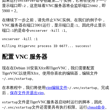
如果运行
命令创建第二个实例，它将在使用下一个
vncserver
显示端口即
，这意味着VNC服务器将会监听端口
，即
:2
5902
5900 + 2。
在继续下一步之前，请先停止VNC实例。在我们的例子中，
VNC服务器在端口5901运行，显示端口是
。因此停止显示
:1
端口
的是命令
。
:1
vncserver -kill :1
vncserver -kill :1
Killing Xtigervnc process ID 6677... success!
配置 VNC 服务器
现在在Debian 10安装Xfce和TigerVNC，我们需要配置
TigerVNC以使用Xfce。使用你喜欢的编辑器，编辑文件
。
~/.vnc/xstartup
在本教程中，我们将使用
vim编辑文件
。完成
~/.vnc/xstartup
后，
保存文件并退出vim
。
文件是TigerVNC服务器启动时运行的脚本，因此
xstartup
文件还需要具有执行权限。运行
命令
。
~/.vnc/xstartup
chmod