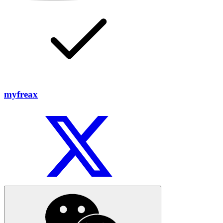
myfreax