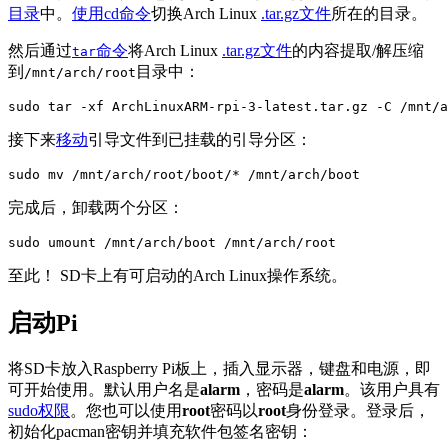
目录
中。
使用cd命令
切换Arch Linux
.tar.gz文件
所在的目录。
然后通过
命令
将Arch Linux
.tar.gz文件
的内容提取/解压缩
tar
到
目录中：
/mnt/arch/root
sudo tar -xf ArchLinuxARM-rpi-3-latest.tar.gz -C /mnt/a
接下来
移动
引导文件到已挂载的引导分区：
sudo mv /mnt/arch/root/boot/* /mnt/arch/boot
完成后，卸载两个分区：
sudo umount /mnt/arch/boot /mnt/arch/root
至此！ SD卡上有可启动的Arch Linux操作系统。
启动Pi
将SD卡放入Raspberry Pi板上，插入显示器，键盘和电源，即
可开始使用。默认用户名是
alarm
，密码是
alarm
。该用户具有
sudo权限
。您也可以使用
root
密码以
root
身份登录。登录后，
初始化pacman密钥并填充软件包签名密钥：