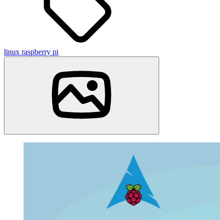
linux
raspberry pi