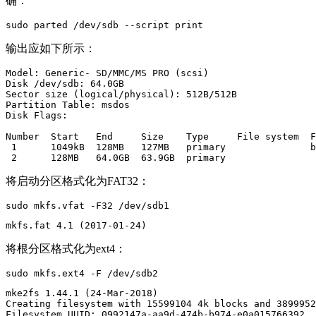
确：
sudo parted /dev/sdb --script print
输出应如下所示：
Model: Generic- SD/MMC/MS PRO (scsi)

Disk /dev/sdb: 64.0GB

Sector size (logical/physical): 512B/512B

Partition Table: msdos

Disk Flags: 

Number  Start   End     Size    Type     File system  F
 1      1049kB  128MB   127MB   primary               b
 2      128MB   64.0GB  63.9GB  primary
将启动分区格式化为FAT32：
sudo mkfs.vfat -F32 /dev/sdb1
mkfs.fat 4.1 (2017-01-24)
将根分区格式化为ext4：
sudo mkfs.ext4 -F /dev/sdb2
mke2fs 1.44.1 (24-Mar-2018)

Creating filesystem with 15599104 4k blocks and 3899952
Filesystem UUID: 0992147a-aa9d-474b-b974-e0a015766392
