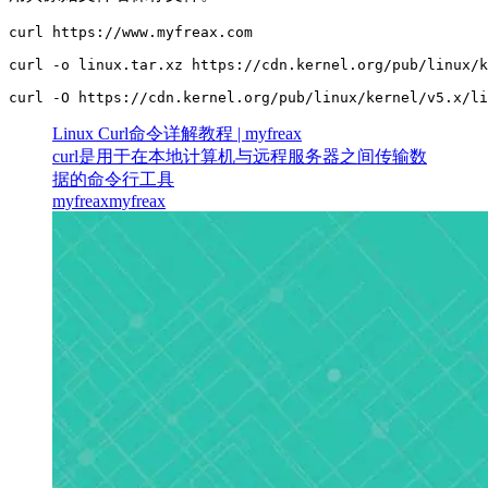
curl https://www.myfreax.com

curl -o linux.tar.xz https://cdn.kernel.org/pub/linux/k
curl -O https://cdn.kernel.org/pub/linux/kernel/v5.x/li
Linux Curl命令详解教程 | myfreax
curl是用于在本地计算机与远程服务器之间传输数
据的命令行工具
myfreax
myfreax