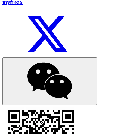
myfreax