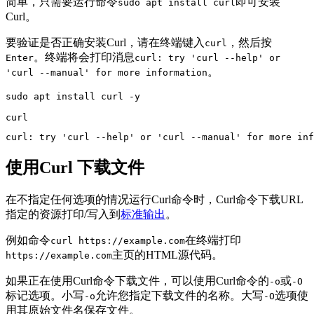
简单，只需要运行命令
即可安装
sudo apt install curl
Curl。
要验证是否正确安装Curl，请在终端键入
，然后按
curl
。终端将会打印消息
Enter
curl: try 'curl --help' or
。
'curl --manual' for more information
sudo apt install curl -y

curl
curl: try 'curl --help' or 'curl --manual' for more inf
使用Curl 下载文件
在不指定任何选项的情况运行Curl命令时，Curl命令下载URL
指定的资源打印/写入到
标准输出
。
例如命令
在终端打印
curl https://example.com
主页的HTML源代码。
https://example.com
如果正在使用Curl命令下载文件，可以使用Curl命令的
或
-o
-O
标记选项。小写
允许您指定下载文件的名称。大写
选项使
-o
-O
用其原始文件名保存文件。