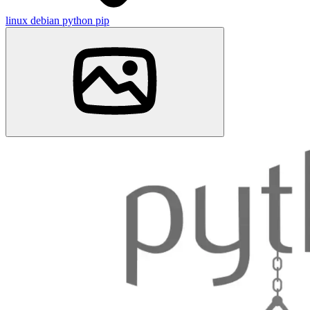
linux
debian
python
pip