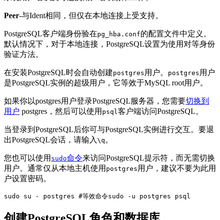
Peer
-与Ident相同，但仅在本地连接上受支持。
PostgreSQL客户端身份验在
的配置文件中定义。
pg_hba.conf
默认情况下，对于本地连接，PostgreSQL设置为使用对等身份
验证方法。
在安装PostgreSQL时会自动创建
用户。
用户
postgres
postgres
是PostgreSQL实例的超级用户，它等效于MySQL root用户。
如果你以postgres用户登录PostgreSQL服务器，您需要
切换到
用户
postgres，然后可以使用
客户端访问PostgreSQL。
psql
当登录到PostgreSQL后你可与PostgreSQL实例进行交互。要退
出PostgreSQL会话，请输入
。
\q
您也可以使用
命令
来访问PostgreSQL提示符，而无需切换
sudo
用户。通常仅从本地主机使用
用户，建议不要为此用
postgres
户设置密码。
sudo su - postgres #等效命令sudo -u postgres psql
创建PostgreSQL角色和数据库