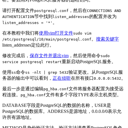
请打开配置文件
，然后在
postgresql.conf
CONNECTIONS AND
节中找到
的配置并改为
AUTHENTICATION
listen_addresses
。
listen_addresses = '*'
在本教程中我们将
使用vim打开文件
sudo vim
。
搜索关键字
/etc/postgresql/10/main/postgresql.conf
listen_addresses定位此行。
修改完成后，
保存文件并退出vim
，然后使用命令
sudo
重新启动PostgreSQL服务。
service postgresql restart
使用
命令
验证更改。从PostgreSQL服
ss
ss -nlt | grep 5432
务器的输出中可以看到，
正在侦听
在所有接口
。
0.0.0.0:5432
最后一步是通过编辑
文件将服务器配置为接受远
pg_hba.conf
程连接。
文件有多个字段TYPE表示主机类型。
pg_hba.conf
DATABASE字段是PostgreSQL的数据的名称，USER是
PostgreSQL的数据库。ADDRESS是源地址，0.0.0.0/0表示允
许所有源地址。
METHOD是身份验证方法，验证方法请查看PostgreSQL角色