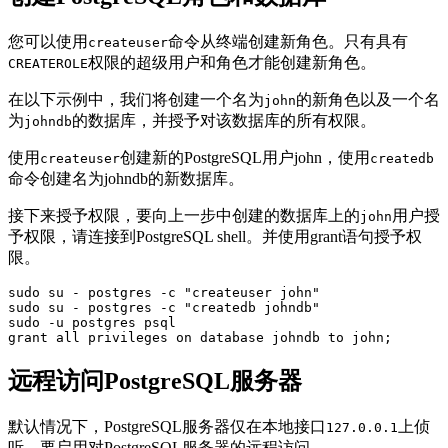
您可以使用
命令从终端创建新角色。只有具有
createuser
权限的超级用户和角色才能创建新角色。
CREATEROLE
在以下示例中，我们将创建一个名为
的新角色以及一个名
john
为
的数据库，并授予对该数据库的所有权限。
johndb
使用
创建新的PostgreSQL用户john，使用
createuser
createdb
命令创建名为johndb的新数据库。
接下来授予权限，要向上一步中创建的数据库上的
用户授
john
予权限，请连接到PostgreSQL shell。并使用grant语句授予权
限。
sudo su - postgres -c "createuser john"

sudo su - postgres -c "createdb johndb"

sudo -u postgres psql

grant all privileges on database johndb to john;
远程访问PostgreSQL服务器
默认情况下，PostgreSQL服务器仅在本地接口
上侦
127.0.0.1
听。要启用对PostgreSQL服务器的远程访问。