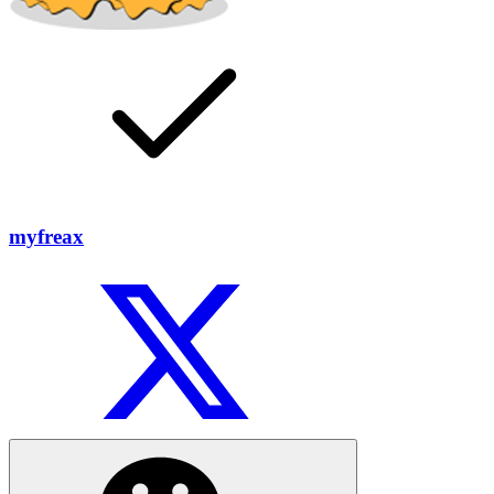
myfreax