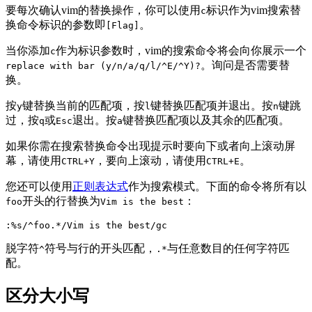
要每次确认vim的替换操作，你可以使用
标识作为vim搜索替
c
换命令标识的参数即
。
[Flag]
当你添加
作为标识参数时，vim的搜索命令将会向你展示一个
c
。询问是否需要替
replace with bar (y/n/a/q/l/^E/^Y)?
换。
按
键替换当前的匹配项，按
键替换匹配项并退出。按
键跳
y
l
n
过，按
或
退出。按
键替换匹配项以及其余的匹配项。
q
Esc
a
如果你需在搜索替换命令出现提示时要向下或者向上滚动屏
幕，请使用
，要向上滚动，请使用
。
CTRL+Y
CTRL+E
您还可以使用
正则表达式
作为搜索模式。下面的命令将所有以
开头的行替换为
：
foo
Vim is the best
脱字符
符号与行的开头匹配，
与任意数目的任何字符匹
^
.*
配。
区分大小写