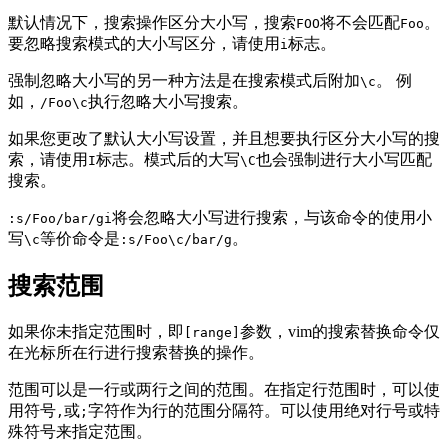
默认情况下，搜索操作区分大小写，搜索
将不会匹配
。
FOO
Foo
要忽略搜索模式的大小写区分，请使用
标志。
i
强制忽略大小写的另一种方法是在搜索模式后附加
。 例
\c
如，
执行忽略大小写搜索。
/Foo\c
如果您更改了默认大小写设置，并且想要执行区分大小写的搜
索，请使用
标志。模式后的大写
也会强制进行大小写匹配
I
\C
搜索。
将会忽略大小写进行搜索，与该命令的使用小
:s/Foo/bar/gi
写
等价命令是
。
\c
:s/Foo\c/bar/g
搜索范围
如果你未指定范围时，即
参数，vim的搜索替换命令仅
[range]
在光标所在行进行搜索替换的操作。
范围可以是一行或两行之间的范围。在指定行范围时，可以使
用符号
或
字符作为行的范围分隔符。可以使用绝对行号或特
,
;
殊符号来指定范围。