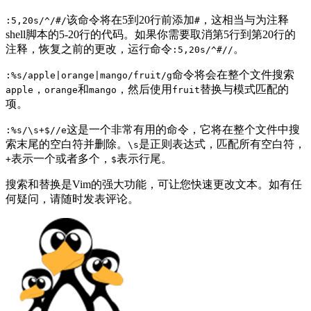
该命令将在5到20行前添加
，这相当与为注释
:5,20s/^/#/
#
shell脚本的5-20行的代码。如果你需要取消第5行到第20行的
注释，恢复之前的更改，运行命令
。
:5,20s/^#//
命令将会在整个文件搜索
:%s/apple|orange|mango/fruit/g
，
和
，然后使用
替换与模式匹配的
apple
orange
mango
fruit
项。
这是一个非常有用的命令，它将在整个文件中搜
:%s/\s+$//e
索末尾的空白符并删除。
是正则表达式，匹配所有空白符，
\s
表示一个或者多个，
表示行尾。
+
$
搜索和替换是Vim的强大功能，可让您快速更改文本。如有任
何疑问，请随时发表评论。