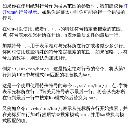
如果你在使用绝对行号作为搜索范围的参数时，我们建议你
打
开vim的行号显示
。如果你屏幕太小时你可能会得一个错误的
行号。
在vim可以使用
或者
，
，
的特殊符号指定要搜索的范围。
.
$
+
-
点
符号表示在光标所在开始。
表示最后文件的最后一行。
.
$
加减符号
，
用于表示相对与光标所在行加或者减少多少行。
+
-
你同时使用这些特殊的符号指定搜索的范围。如果省略
，
符
+
-
号后的数字，则默认为加减1行。
例如
，这是指定绝对行号的命令。将从第3
:3,10s/foo/bar/g
行到第10行中与模式foo匹配的项替换为
。
bar
这是一个使用使用特殊符号的命令
，点
字符
:.,$s/foo/bar/g
.
表示光标所在行，而
美元符号表示最后一行。将会从光标所
$
在行到最后一行中搜索foo模式然后替换为
。
bar
又例如命令
表示从光标所在行开始搜索，并
:.,+4s/foo/bar/g
在光标所在行加4行然后结束搜索模式
，并用bar替换与模
foo
式匹配的项。