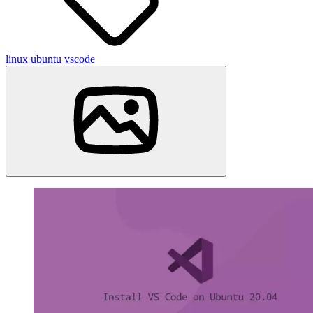
linux
ubuntu
vscode