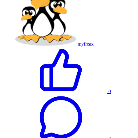
myfreax
0